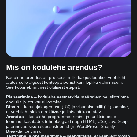
Mis on kodulehe arendus?
Kodulehe arendus on protsess, mille käigus luuakse veebileht
alates selle algsest kontseptsioonist kuni lõpliku valmimiseni.
See koosneb mitmest olulisest etapist:
Planeerimine
– kodulehe eesmärkide määratlemine, sihtrühma
analüüs ja struktuuri loomine.
Disain
– kasutajakogemuse (UX) ja visuaalse stiili (UI) loomine,
et veebileht oleks atraktiivne ja lihtsasti kasutatav.
Arendus
– kodulehe programmeerimine ja funktsioonide
loomine, kasutades tehnoloogiaid nagu HTML, CSS, JavaScript
ja erinevad sisuhaldussüsteemid (nt WordPress, Shopify,
Breakdance vms).
Testimine ja optimeerimine
– veendutakse, et veebileht töötab