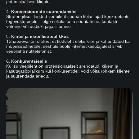
potentsiaalseid kliente.
4.
Konversioonide suurendamine
Strateegiliselt loodud veebileht suunab külastajad konkreetsete
tegevuste poole – olgu selleks ostu sooritamine, kontakti
võtmine või uudiskirjaga liitumine.
5.
Kiirus ja mobiilisõbralikkus
Tänapäeval on oluline, et koduleht oleks kiire ja kohandatud ka
mobiilseadmetele, sest üle poole internetikasutajatest sirvib
veebilehti nutitelefonist.
6.
Konkurentsieelis
Kui su veebileht on professionaalselt arendatud, kiirem ja
kasutajasõbralikum kui konkurentidel, võid võita rohkem kliente
ja suurendada äriedu.