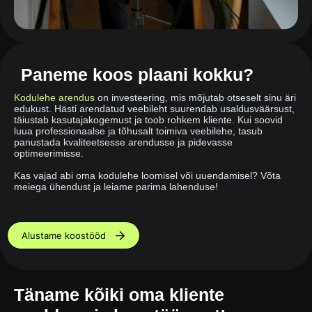
Paneme koos plaani kokku?
Kodulehe arendus
on investeering, mis mõjutab otseselt sinu äri
edukust. Hästi arendatud veebileht suurendab usaldusväärsust,
täiustab kasutajakogemust ja toob rohkem kliente. Kui soovid
luua professionaalse ja tõhusalt toimiva veebilehe, tasub
panustada kvaliteetsesse arendusse ja pidevasse
optimeerimisse.
Kas vajad abi oma kodulehe loomisel või uuendamisel? Võta
meiega ühendust ja leiame parima lahenduse!
Alustame koostööd
Täname kõiki oma kliente