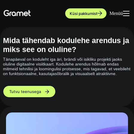
Skip
to
content
Menüü
Küsi pakkumist
Mida tähendab kodulehe arendus ja
miks see on oluline?
Tänapäeval on koduleht iga äri, brändi või isikliku projekti jaoks
oluline digitaalne visiitkaart. Kodulehe arendus hõlmab endas
mitmeid tehnilisi ja loomingulisi protsesse, mis tagavad, et veebileht
on funktsionaalne, kasutajasõbralik ja visuaalselt atraktiivne.
Tutvu teenusega