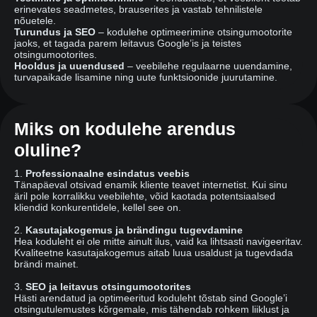
erinevates seadmetes, brauserites ja vastab tehnilistele
nõuetele.
Turundus ja SEO
– kodulehe optimeerimine otsingumootorite
jaoks, et tagada parem leitavus Google’is ja teistes
otsingumootorites.
Hooldus ja uuendused
– veebilehe regulaarne uuendamine,
turvapaikade lisamine ning uute funktsioonide juurutamine.
Miks on kodulehe arendus
oluline?
1.
Professionaalne esindatus veebis
Tänapäeval otsivad enamik kliente teavet internetist. Kui sinu
äril pole korralikku veebilehte, võid kaotada potentsiaalsed
kliendid konkurentidele, kellel see on.
2.
Kasutajakogemus ja brändingu tugevdamine
Hea koduleht ei ole mitte ainult ilus, vaid ka lihtsasti navigeeritav.
Kvaliteetne kasutajakogemus aitab luua usaldust ja tugevdada
brändi mainet.
3.
SEO ja leitavus otsingumootorites
Hästi arendatud ja optimeeritud koduleht tõstab sind Google’i
otsingutulemustes kõrgemale, mis tähendab rohkem liiklust ja