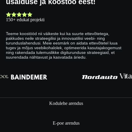
usalduse ja koostöö eest!
150+ edukat projekti
Teeme koostööd nii väikeste kui ka suurte ettevõtetega,
pakkudes neile strateegilisi ja innovaatilisi veebi- ning
turunduslahendusi. Meie eesmärk on aidata ettevõtetel luua
tugev ja mõjus veebikohalolek, optimeerida kasutajakogemust
ning rakendada tulemuslikke digiturunduse strateegiaid, et
suurendada nähtavust ja kasvatada äriedu.
Kodulehe arendus
E-poe arendus